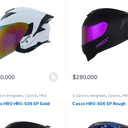
0.000
$
280.000
producto tiene múltiples variantes. Las opciones se pueden elegir en
Este producto tiene múltiples
cos Integrales
,
Cascos
,
HRO
3. Cascos Integrales
,
Cascos
,
HR
o HRO HRO-506 SP Solid
Casco HRO-506 SP Rough