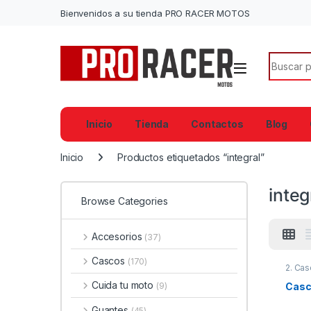
Bienvenidos a su tienda PRO RACER MOTOS
Search f
Inicio
Tienda
Contactos
Blog
Inicio
Productos etiquetados “integral”
integ
Browse Categories
Accesorios
(37)
Cascos
(170)
2. Cas
Cuida tu moto
Casc
(9)
Guantes
(45)