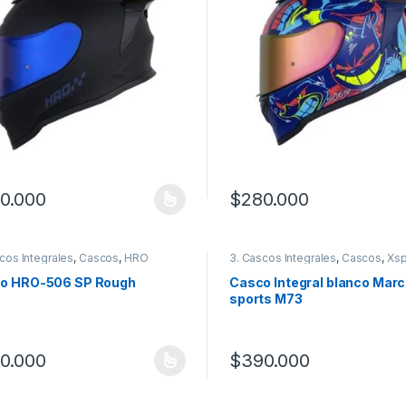
0.000
$
280.000
producto tiene múltiples variantes. Las opciones se pueden elegir en
Este producto tiene múltiples
cos Integrales
,
Cascos
,
HRO
3. Cascos Integrales
,
Cascos
,
Xsp
o HRO-506 SP Rough
Casco Integral blanco Marc
sports M73
0.000
$
390.000
producto tiene múltiples variantes. Las opciones se pueden elegir en
Este producto tiene múltiples