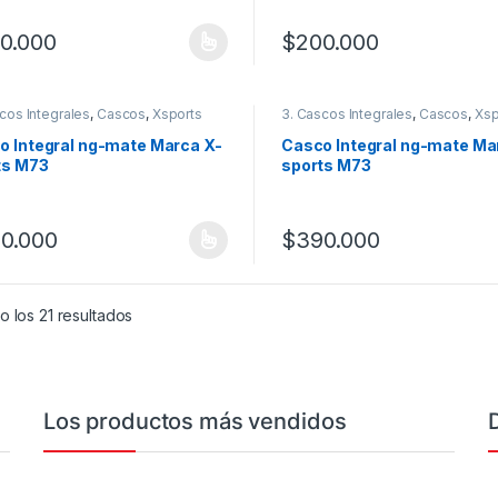
0.000
$
200.000
producto tiene múltiples variantes. Las opciones se pueden elegir en
Este producto tiene múltiples
cos Integrales
,
Cascos
,
Xsports
3. Cascos Integrales
,
Cascos
,
Xsp
o Integral ng-mate Marca X-
Casco Integral ng-mate Ma
ts M73
sports M73
0.000
$
390.000
producto tiene múltiples variantes. Las opciones se pueden elegir en
Este producto tiene múltiples
 los 21 resultados
Los productos más vendidos