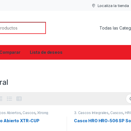
Localiza la tienda
or:
Comparar
Lista de deseos
ral
cos Abiertos
,
Cascos
,
Xtrong
3. Cascos Integrales
,
Cascos
,
HR
o Abierto XTR-CUP
Casco HRO HRO-506 SP So