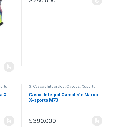
$
280.000
Este producto tiene múltiples variantes. Las opciones
 la página de producto
 variantes. Las opciones se pueden elegir en la página de producto
orts
3. Cascos Integrales
,
Cascos
,
Xsports
a X-
Casco Integral Camaleón Marca
X-sports M73
$
390.000
 la página de producto
 variantes. Las opciones se pueden elegir en la página de producto
Este producto tiene múltiples variantes. Las opciones