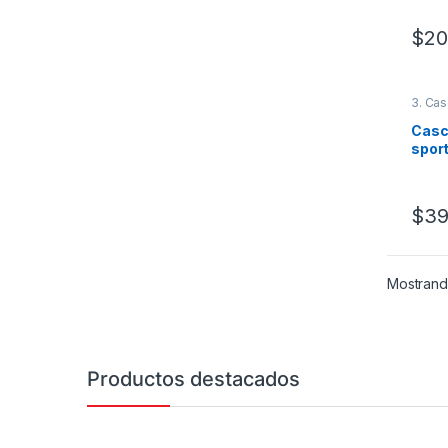
$
20
Este 
3. Cas
Casc
spor
$
39
Este 
Mostrando
Productos destacados