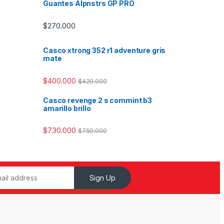
Guantes Alpnstrs GP PRO
$
270.000
Casco xtrong 352 r1 adventure gris
mate
$
400.000
$
420.000
Casco revenge 2 s commint b3
amarillo brillo
$
730.000
$
750.000
Sign Up