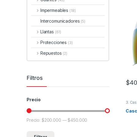
Impermeables
(18)
Intercomunicadores
(5)
Llantas
(61)
Protecciones
(3)
Repuestos
(2)
Filtros
$
40
Este 
Precio
3. Cas
Casc
Precio:
$200.000
—
$450.000
Precio mínimo
Precio máximo
Filtrar