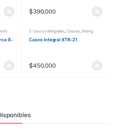
$
390.000
 la página de producto
 variantes. Las opciones se pueden elegir en la página de producto
Este producto tiene múltiples variantes. Las opciones
orts
3. Cascos Integrales
,
Cascos
,
Xtrong
rca X-
Casco Integral XTR-Z1
$
450.000
 la página de producto
 variantes. Las opciones se pueden elegir en la página de producto
Este producto tiene múltiples variantes. Las opciones
Disponibles