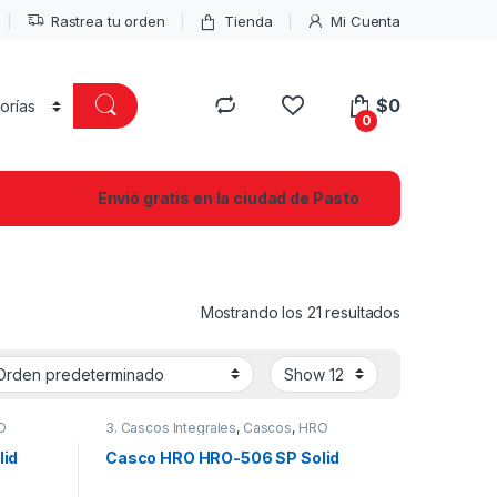
Rastrea tu orden
Tienda
Mi Cuenta
$
0
0
Envió gratis en la ciudad de Pasto
Mostrando los 21 resultados
O
3. Cascos Integrales
,
Cascos
,
HRO
lid
Casco HRO HRO-506 SP Solid