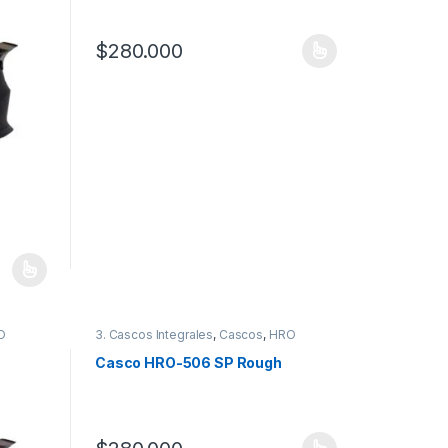
$
280.000
Este producto tiene múltiples variantes. Las opciones
 la página de producto
 variantes. Las opciones se pueden elegir en la página de producto
O
3. Cascos Integrales
,
Cascos
,
HRO
Casco HRO-506 SP Rough