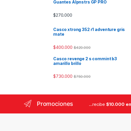
Guantes Alpnstrs GP PRO
$
270.000
Casco xtrong 352 r1 adventure gris
mate
$
400.000
$
420.000
Casco revenge 2 s commint b3
amarillo brillo
$
730.000
$
750.000
Promociones
...recibe
$10.000 en