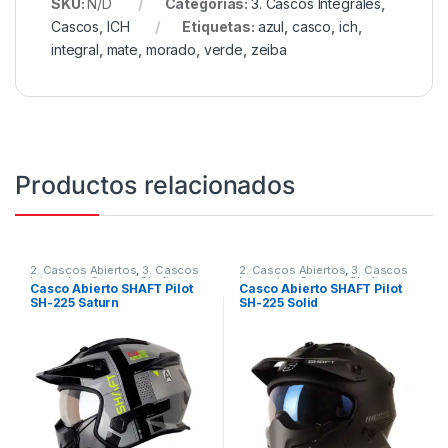
SKU:
N/D
Categorías:
3. Cascos Integrales
,
Cascos
,
ICH
Etiquetas:
azul
,
casco
,
ich
,
integral
,
mate
,
morado
,
verde
,
zeiba
Productos relacionados
2. Cascos Abiertos
,
3. Cascos
2. Cascos Abiertos
,
3. Cascos
Integrales
,
Cascos
,
Shaft
Integrales
,
Cascos
,
Shaft
Casco Abierto SHAFT Pilot
Casco Abierto SHAFT Pilot
SH-225 Saturn
SH-225 Solid