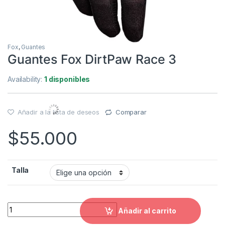
Fox
,
Guantes
Guantes Fox DirtPaw Race 3
Availability:
1 disponibles
Añadir a la lista de deseos
Comparar
$
55.000
Talla
Guantes Fox DirtPaw Race 3 quantity
Añadir al carrito