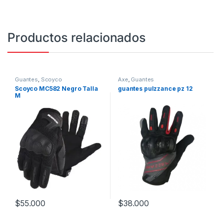
Productos relacionados
Guantes
,
Scoyco
Axe
,
Guantes
Scoyco MC582 Negro Talla
guantes pulzzance pz 12
M
$
55.000
$
38.000
Este producto tiene múltiples v