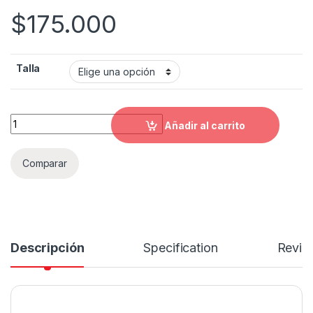
$
175.000
Talla
Guantes Para Motociclistas Cuero Alpinestar Celer Caña Med
Añadir al carrito
Comparar
Descripción
Specification
Revie