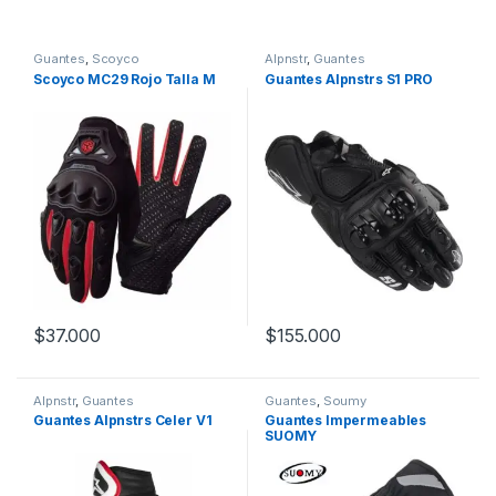
Guantes
,
Scoyco
Alpnstr
,
Guantes
Scoyco MC29 Rojo Talla M
Guantes Alpnstrs S1 PRO
$
37.000
$
155.000
Este producto tiene múltiples v
Alpnstr
,
Guantes
Guantes
,
Soumy
Guantes Alpnstrs Celer V1
Guantes Impermeables
SUOMY