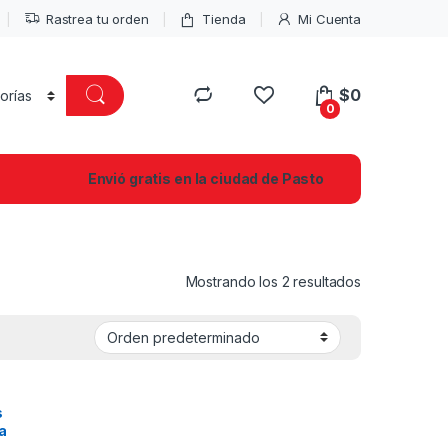
Rastrea tu orden
Tienda
Mi Cuenta
$
0
0
Envió gratis en la ciudad de Pasto
Mostrando los 2 resultados
s
a