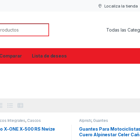
Localiza la tienda
or:
Comparar
Lista de deseos
cos Integrales
,
Cascos
Alpnstr
,
Guantes
o X-ONE X-500 RS Nwize
Guantes Para Motociclista
Cuero Alpinestar Celer Cañ