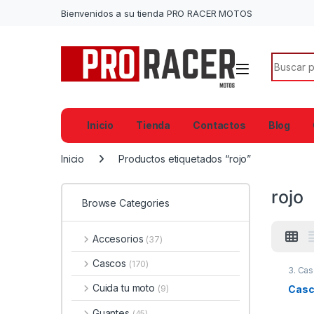
Bienvenidos a su tienda PRO RACER MOTOS
Search f
Inicio
Tienda
Contactos
Blog
Inicio
Productos etiquetados “rojo”
rojo
Browse Categories
Accesorios
(37)
Cascos
(170)
3. Cas
Cuida tu moto
Casc
(9)
Guantes
(45)