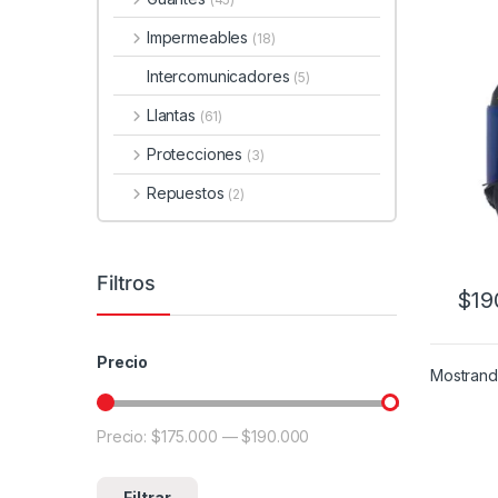
Impermeables
(18)
Intercomunicadores
(5)
Llantas
(61)
Protecciones
(3)
Repuestos
(2)
Filtros
$
19
Este 
Precio
Mostrando
Precio:
$175.000
—
$190.000
Precio mínimo
Precio máximo
Filtrar