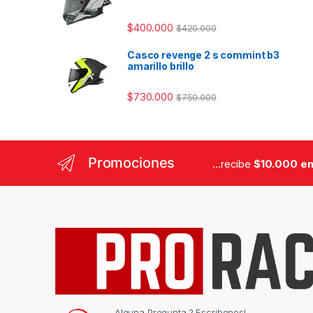
$
400.000
$
420.000
Casco revenge 2 s commint b3
amarillo brillo
$
730.000
$
750.000
Promociones
...recibe
$10.000 en
Alguna Pregunta ? Escribenos!