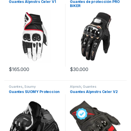
Guantes Alpnstrs Celer V1
Guantes de protección PRO
BIKER
$
165.000
$
30.000
Este producto tiene múltiples variantes. Las opciones se pueden
Este producto tiene múltiples v
Guantes
,
Soumy
Alpnstr
,
Guantes
Guantes SUOMY Proteccion
Guantes Alpnstrs Celer V2