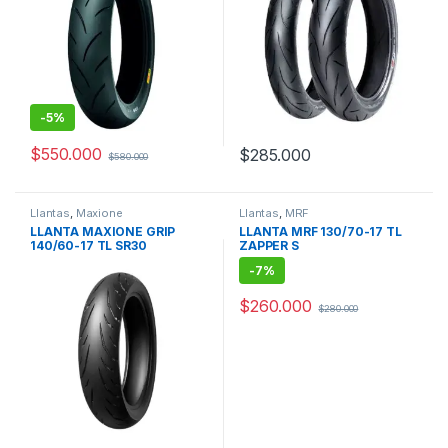
-
5%
$
550.000
$
285.000
$
580.000
Llantas
,
Maxione
Llantas
,
MRF
LLANTA MAXIONE GRIP
LLANTA MRF 130/70-17 TL
140/60-17 TL SR30
ZAPPER S
-
7%
$
260.000
$
280.000