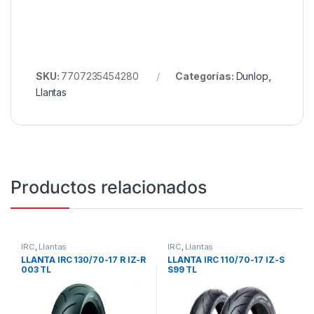
SKU:
7707235454280
Categorías:
Dunlop
,
Llantas
Productos relacionados
IRC
,
Llantas
IRC
,
Llantas
LLANTA IRC 130/70-17 R IZ-R
LLANTA IRC 110/70-17 IZ-S
003 TL
S99 TL