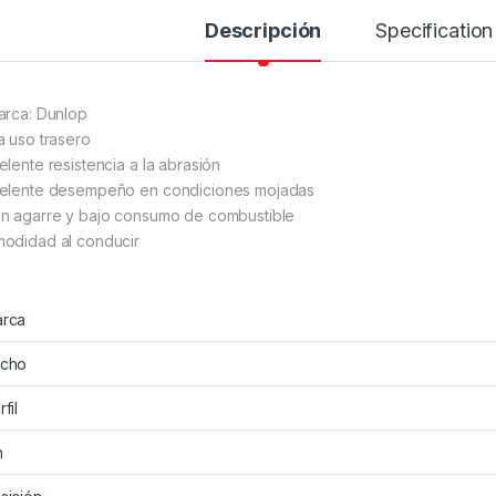
Descripción
Specification
arca: Dunlop
a uso trasero
elente resistencia a la abrasión
elente desempeño en condiciones mojadas
n agarre y bajo consumo de combustible
odidad al conducir
rca
cho
fil
n