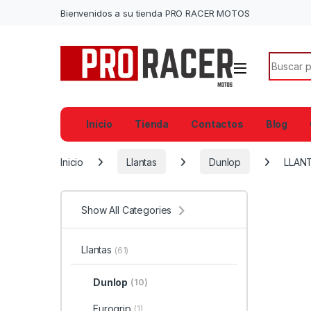
Bienvenidos a su tienda PRO RACER MOTOS
Search f
Inicio
Tienda
Contactos
Blog
Inicio
Llantas
Dunlop
LLAN
Show All Categories
Llantas
(61)
Dunlop
(10)
Eurogrip
(1)