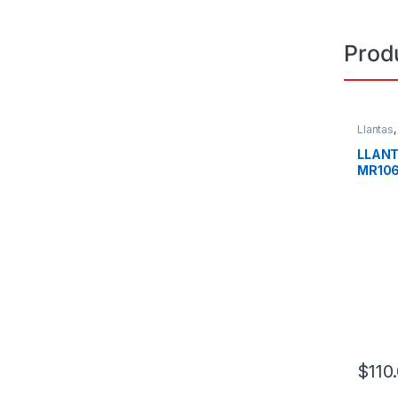
Prod
Llantas
LLANT
MR106
$
110