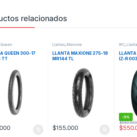
uctos relacionados
,
Queen
Llantas
,
Maxione
IRC
,
Llant
A QUEEN 300-17
LLANTA MAXIONE 275-18
LLANTA 
 TT
MR144 TL
IZ-R 00
-
5%
$
580.000
.000
$
155.000
$
550.