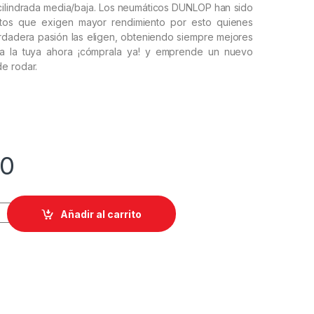
cilindrada media/baja. Los neumáticos DUNLOP han sido
tos que exigen mayor rendimiento por esto quienes
erdadera pasión las eligen, obteniendo siempre mejores
ra la tuya ahora ¡cómprala ya! y emprende un nuevo
e rodar.
00
/90-17 TT902 TL quantity
Añadir al carrito