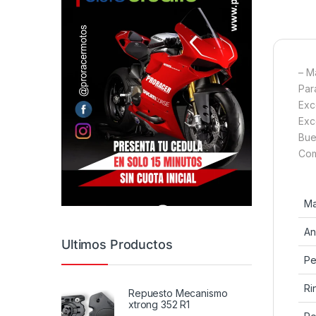
– M
Par
Exc
Exc
Bue
Com
Ma
An
Ultimos Productos
Per
Ri
Repuesto Mecanismo
xtrong 352 R1