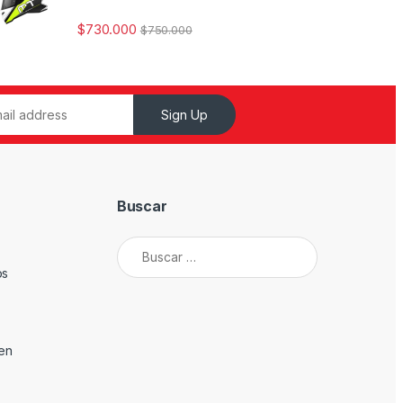
$
730.000
$
750.000
Sign Up
Buscar
Buscar:
os
den