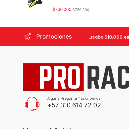
$
730.000
$
750.000
Promociones
...recibe
$10.000 en
Alguna Pregunta ? Escribenos!
+57 310 614 72 02