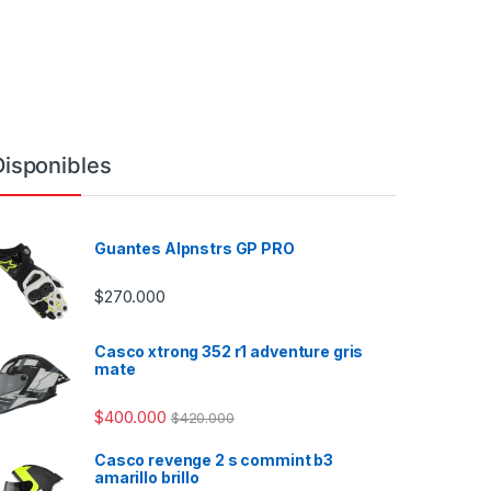
Disponibles
Guantes Alpnstrs GP PRO
$
270.000
Casco xtrong 352 r1 adventure gris
mate
$
400.000
$
420.000
Casco revenge 2 s commint b3
amarillo brillo