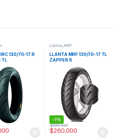
as
Llantas
,
MRF
IRC 130/70-17 R
LLANTA MRF 130/70-17 TL
3 TL
ZAPPER S
-
7%
$
280.000
000
$
260.000