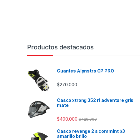
Productos destacados
Guantes Alpnstrs GP PRO
$
270.000
Casco xtrong 352 r1 adventure gris
mate
$
400.000
$
420.000
Casco revenge 2 s commint b3
amarillo brillo