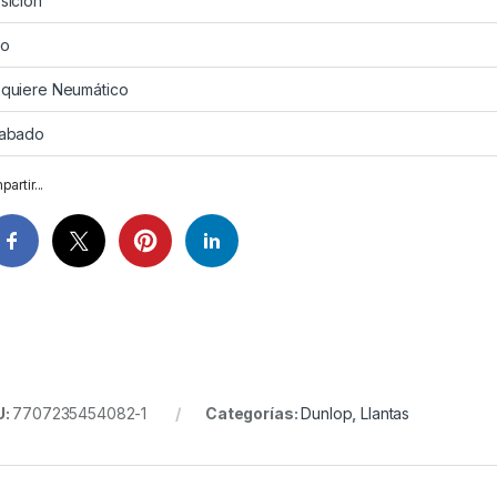
sición
so
quiere Neumático
abado
artir...
U:
7707235454082-1
Categorías:
Dunlop
,
Llantas