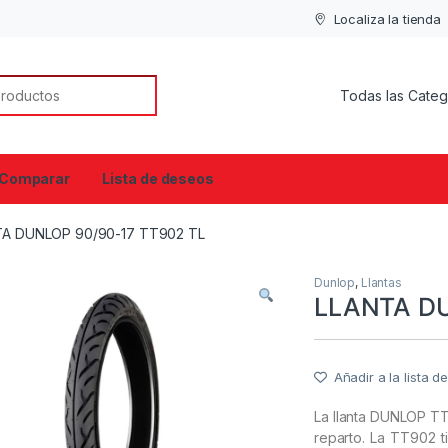
Localiza la tienda
or:
Comparar
Lista de deseos
TA DUNLOP 90/90-17 TT902 TL
Dunlop
,
Llantas
LLANTA DU
Añadir a la lista 
La llanta DUNLOP TT
reparto. La TT902 t