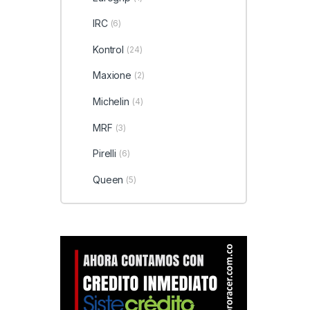
IRC
(6)
Kontrol
(24)
Maxione
(2)
Michelin
(4)
MRF
(3)
Pirelli
(6)
Queen
(5)