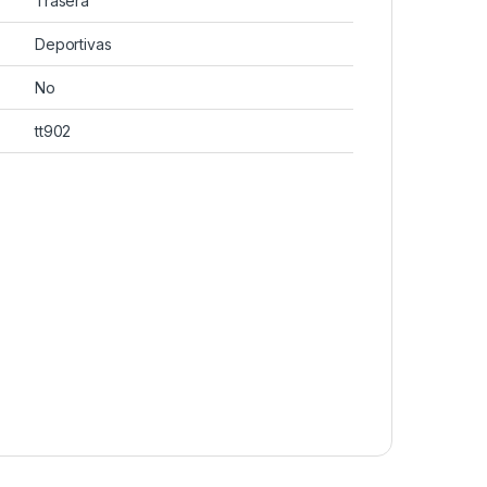
Trasera
Deportivas
No
tt902