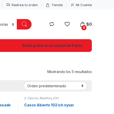
Rastrea tu orden
Tienda
Mi Cuenta
$
0
0
Envió gratis en la ciudad de Pasto
Mostrando los 5 resultados
2. Cascos Abiertos
,
ICH
rosado
Casco Abierto 102 ich nyxar