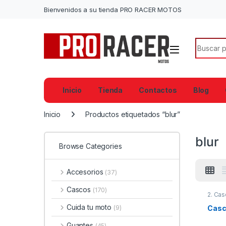
Bienvenidos a su tienda PRO RACER MOTOS
Search f
Inicio
Tienda
Contactos
Blog
Inicio
Productos etiquetados “blur”
blur
Browse Categories
Accesorios
(37)
Cascos
(170)
2. Cas
Cuida tu moto
Casco
(9)
Guantes
(45)