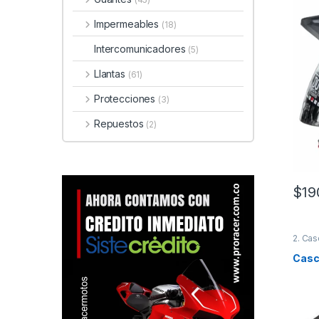
Impermeables
(18)
Intercomunicadores
(5)
Llantas
(61)
Protecciones
(3)
Repuestos
(2)
$
19
Este 
2. Cas
Casco