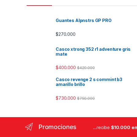
Guantes Alpnstrs GP PRO
$
270.000
Casco xtrong 352 r1 adventure gris
mate
$
400.000
$
420.000
Casco revenge 2 s commint b3
amarillo brillo
$
730.000
$
750.000
Promociones
...recibe
$10.000 en