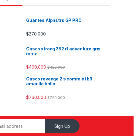
Guantes Alpnstrs GP PRO
$
270.000
Casco xtrong 352 r1 adventure gris
mate
$
400.000
$
420.000
Casco revenge 2 s commint b3
amarillo brillo
$
730.000
$
750.000
Sign Up