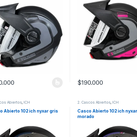
0.000
$
190.000
producto tiene múltiples variantes. Las opciones se pueden elegir en
Este producto tiene múltiples
cos Abiertos
,
ICH
2. Cascos Abiertos
,
ICH
 Abierto 102 ich nyxar gris
Casco Abierto 102 ich nyxa
morado