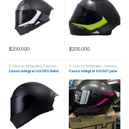
$
200.000
$
200.000
Este producto tiene múltiples variantes. Las opciones se pueden
Este producto tiene múltiples v
3. Cascos Integrales
,
Cascos
,
3. Cascos Integrales
,
Cascos
,
ICH
ICH
Casco Integral Ich 503 Solid
Casco Integral Ich 501 june