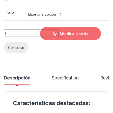
Talla
Casco Abierto ICH 102 next side quantity
Añadir al carrito
Comparar
Descripción
Specification
Revie
Características destacadas: