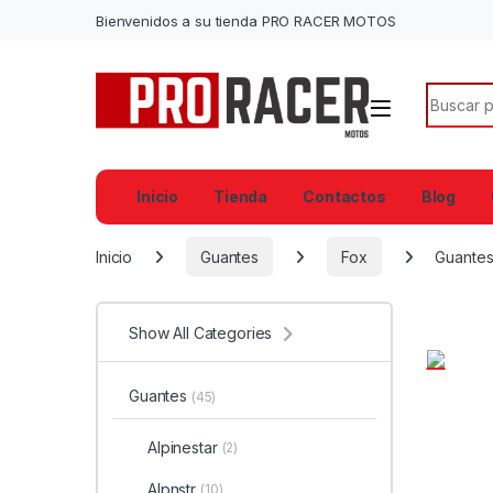
Bienvenidos a su tienda PRO RACER MOTOS
Search f
Inicio
Tienda
Contactos
Blog
Inicio
Guantes
Fox
Guantes
Show All Categories
Guantes
(45)
Alpinestar
(2)
Alpnstr
(10)