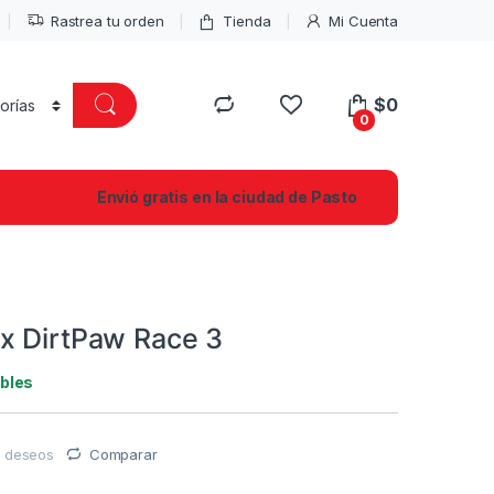
Rastrea tu orden
Tienda
Mi Cuenta
$
0
0
Envió gratis en la ciudad de Pasto
x DirtPaw Race 3
ibles
de deseos
Comparar