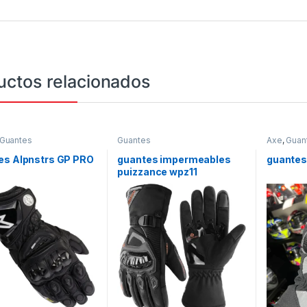
uctos relacionados
Guantes
Guantes
Axe
,
Guan
es Alpnstrs GP PRO
guantes impermeables
guantes
puizzance wpz11