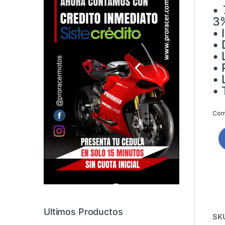
• 
3%
• 
• 
• 
• 
• 
• 
Comp
Ultimos Productos
SK