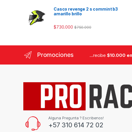
Casco revenge 2 s commint b3
amarillo brillo
$
730.000
$
750.000
Promociones
...recibe
$10.000 en
Alguna Pregunta ? Escribenos!
+57 310 614 72 02