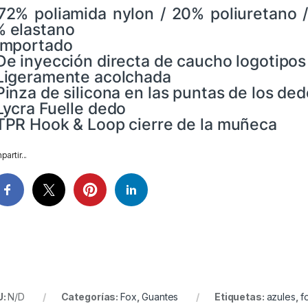
72% poliamida nylon / 20% poliuretano / 
 elastano
Importado
De inyección directa de caucho logotipos 
Ligeramente acolchada
Pinza de silicona en las puntas de los de
Lycra Fuelle dedo
TPR Hook & Loop cierre de la muñeca
artir...
U:
N/D
Categorías:
Fox
,
Guantes
Etiquetas:
azules
,
f