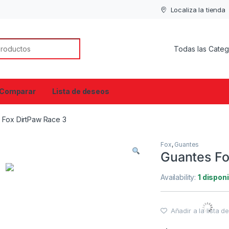
Localiza la tienda
or:
Comparar
Lista de deseos
 Fox DirtPaw Race 3
Fox
,
Guantes
Guantes Fo
Availability:
1 dispon
Añadir a la lista 