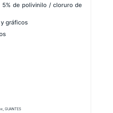
5% de polivinilo / cloruro de
y gráficos
dos
ox
,
GUANTES