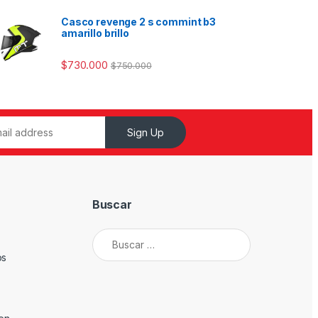
Casco revenge 2 s commint b3
amarillo brillo
$
730.000
$
750.000
Sign Up
Buscar
Buscar:
os