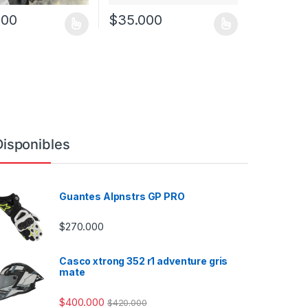
000
$
35.000
a página de producto
as opciones se pueden elegir en la página de producto
ucto tiene múltiples variantes. Las opciones se pueden elegir en la 
Este producto tiene múltiples variantes. Las
Disponibles
Guantes Alpnstrs GP PRO
$
270.000
Casco xtrong 352 r1 adventure gris
mate
$
400.000
$
420.000