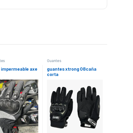
tes
Guantes
 impermeable axe
guantes xtrong 08caña
corta