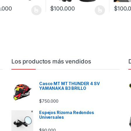
.000
$
100.000
$
100.
oducto tiene múltiples variantes. Las opciones se pueden elegir en l
Este producto tiene múltiples variantes. L
Este prod
Los productos más vendidos
Casco MT MT THUNDER 4 SV
YAMANAKA B3 BRILLO
$
750.000
Espejos Rizoma Redondos
Universales
$
90.000