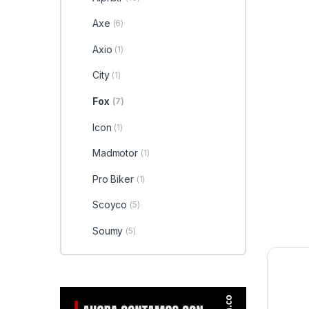
Axe
(6)
Axio
(1)
City
(1)
Fox
(7)
Icon
(1)
Madmotor
(1)
Pro Biker
(1)
Scoyco
(5)
Soumy
(5)