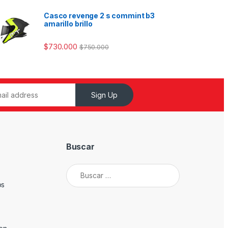
Casco revenge 2 s commint b3
amarillo brillo
$
730.000
$
750.000
Sign Up
Buscar
Buscar:
os