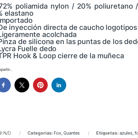
72% poliamida nylon / 20% poliuretano / 
 elastano
Importado
De inyección directa de caucho logotipos 
Ligeramente acolchada
Pinza de silicona en las puntas de los de
Lycra Fuelle dedo
TPR Hook & Loop cierre de la muñeca
artir...
U:
N/D
Categorías:
Fox
,
Guantes
Etiquetas:
azules
,
f