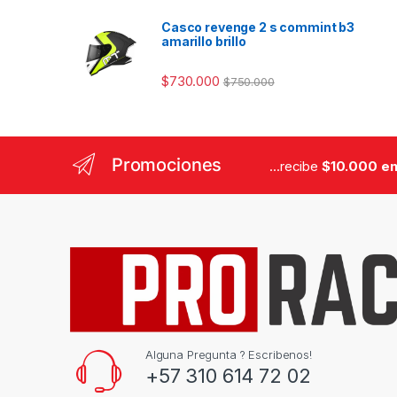
Casco revenge 2 s commint b3
amarillo brillo
$
730.000
$
750.000
Promociones
...recibe
$10.000 en
Alguna Pregunta ? Escribenos!
+57 310 614 72 02