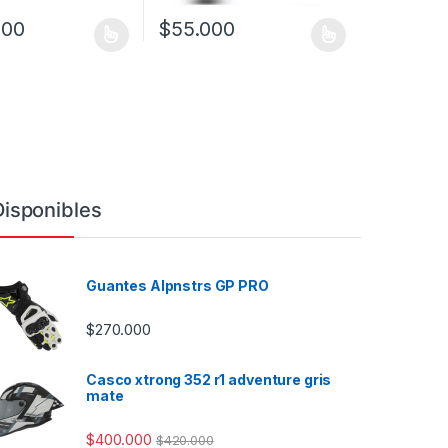
000
$
55.000
ucto tiene múltiples variantes. Las opciones se pueden elegir en la 
Este producto tiene múltiples variantes. Las
Disponibles
Guantes Alpnstrs GP PRO
$
270.000
Casco xtrong 352 r1 adventure gris
mate
$
400.000
$
420.000