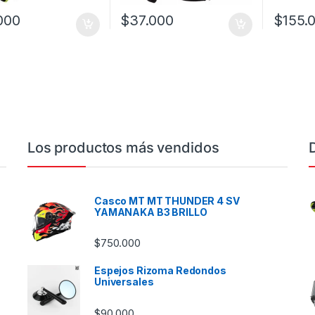
000
$
37.000
$
155.
Este prod
Los productos más vendidos
Casco MT MT THUNDER 4 SV
YAMANAKA B3 BRILLO
$
750.000
Espejos Rizoma Redondos
Universales
$
90.000