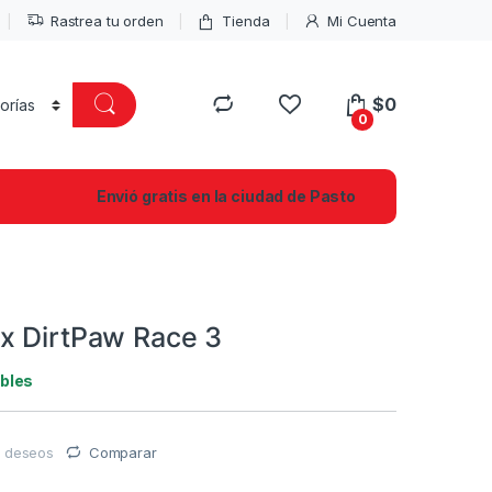
Rastrea tu orden
Tienda
Mi Cuenta
$
0
0
Envió gratis en la ciudad de Pasto
x DirtPaw Race 3
ibles
de deseos
Comparar