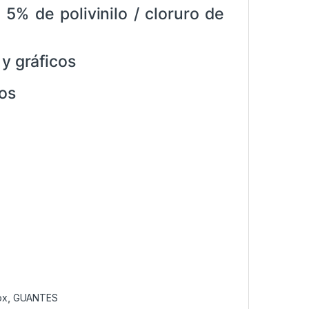
5% de polivinilo / cloruro de
y gráficos
dos
ox
,
GUANTES