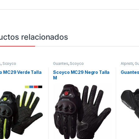
uctos relacionados
s
,
Scoyco
Guantes
,
Scoyco
Alpnstr
,
Gu
o MC29 Verde Talla
Scoyco MC29 Negro Talla
Guantes
M