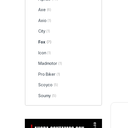
Axe
(6)
Axio
(1)
City
(1)
Fox
(7)
Icon
(1)
Madmotor
(1)
Pro Biker
(1)
Scoyco
(5)
Soumy
(5)