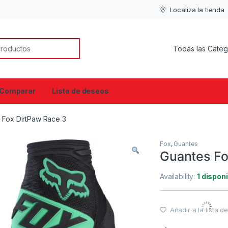
Localiza la tienda
or:
Comparar
Lista de deseos
 Fox DirtPaw Race 3
Fox
,
Guantes
Guantes Fo
Availability:
1 dispon
Añadir a la lista 