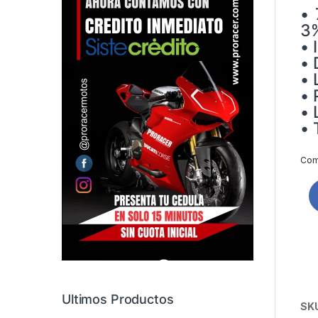
• 
3%
• 
• 
• 
• 
• 
• 
Comp
Ultimos Productos
SK