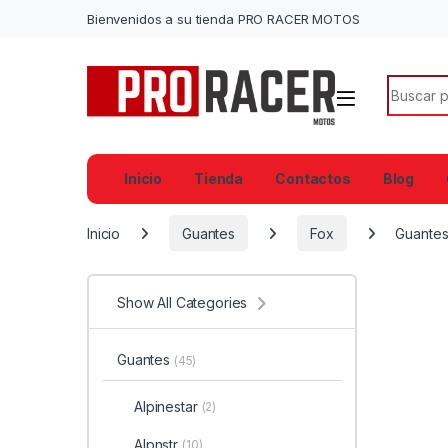
Bienvenidos a su tienda PRO RACER MOTOS
Search f
Inicio
Tienda
Contactos
Blog
Inicio
Guantes
Fox
Guantes
Show All Categories
Guantes
(45)
Alpinestar
(2)
Alpnstr
(10)